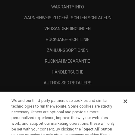
WARRANTY INFO
WARNHINWEIS ZU GEFÄLSCHTEN SCHLÄGERN
VERSANDBEDINGUNGEN
RÜCKGABE-RICHTLINIE
ZAHLUNGSOPTIONEN
RÜCKNAHMEGARANTIE
HÄNDLERSUCHE
AUTHORISED RETAILERS
SCAM AWARENESS
We and our third-party partners use cookies and similar
UNTERNEHMENSPROFIL
technologies to run the website. Some cookies are strictly
necessary. Others are optional and provide a more
RECHTLICHES-
personalized experience, improve the way our websites
work, and support our marketing operations; these will only
be set with your consent. By clicking the ‘Reject All' button
you are agreeing to only strictly necessary cookies if you