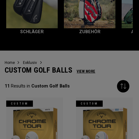
SCHLÄGER
ZUBEHÖR
AL
Home
Exklusiv
CUSTOM GOLF BALLS
VIEW MORE
11
Results in
Custom Golf Balls
CUSTOM
CUSTOM