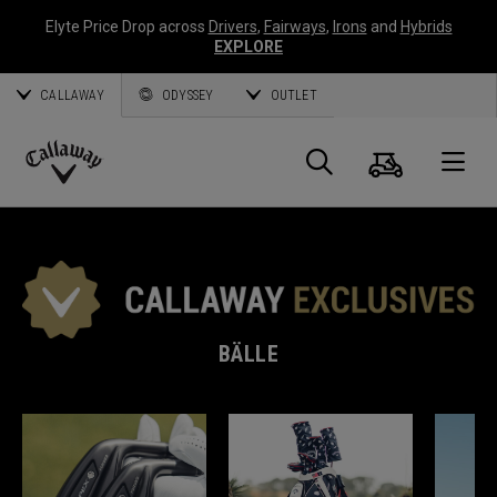
Elyte Price Drop across
Drivers
,
Fairways
,
Irons
and
Hybrids
EXPLORE
CALLAWAY
ODYSSEY
OUTLET
Warenk
Suche
O
Callaway
Golf
BÄLLE