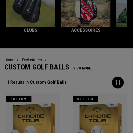
CLUBS
ACCESSOIRES
T
Home
Exclusivités
CUSTOM GOLF BALLS
VIEW MORE
11
Results in
Custom Golf Balls
CUSTOM
CUSTOM