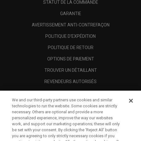
STATUT DE LA COMMANDE
GARANTIE
AVERTISSEMENT ANTI-CONTREFAÇON
POLITIQUE D'EXPÉDITION
POLITIQUE DE RETOUR
OPTIONS DE PAIEMENT
TROUVER UN DÉTAILLANT
REVENDEURS AUTORISÉS
SCAM AWARENESS
We and our third-party partners use cookies and similar
A PROPOS
technologies to run the website. Some cookies are strictly
necessary. Others are optional and provide a more
MENTIONS LÉGALES
personalized experience, improve the way our websites
work, and support our marketing operations; these will only
be set with your consent. By clicking the ‘Reject All' button
you are agreeing to only strictly necessary cookies if you