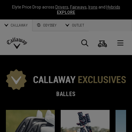
Elyte Price Drop across
Drivers
,
Fairways
,
Irons
and
Hybrids
EXPLORE
CALLAWAY
ODYSSEY
OUTLET
Panier
Recherch
O
Callaway
Golf
BALLES