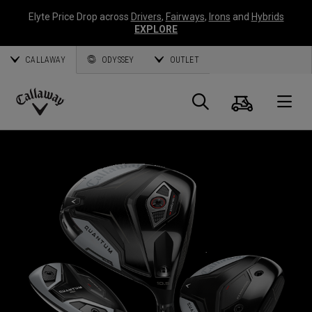
Elyte Price Drop across
Drivers
,
Fairways
,
Irons
and
Hybrids
EXPLORE
CALLAWAY
ODYSSEY
OUTLET
Warenk
Suche
O
Callaway
Golf