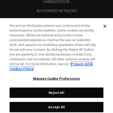
HÄNDLERSUCHE
AUTHORISED RETAILERS
SCAM AWARENESS
We and our third-party partners use cookies and similar
UNTERNEHMENSPROFIL
technologies to run the website. Some cookies are strictly
necessary. Others are optional and provide a more
RECHTLICHES-
personalized experience, improve the way our websites
work, and support our marketing operations; these will only
be set with your consent. By clicking the ‘Reject All' button
you are agreeing to only strictly necessary cookies if you
continue to visit our website. All other optional cookies will
not be set. For more information, see our
Privacy, Ad &
Cookies Policy
Manage Cookie Preferences
Reject All
©
2026
Topgolf Callaway Brands.
Accept All
All rights reserved.