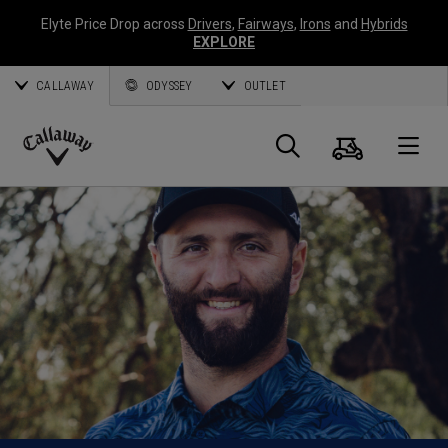
Elyte Price Drop across
Drivers
,
Fairways
,
Irons
and
Hybrids
EXPLORE
CALLAWAY
ODYSSEY
OUTLET
Warenk
Suche
O
Callaway
Golf