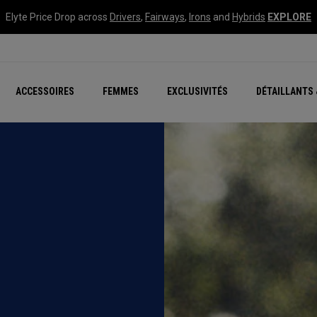
Elyte Price Drop across
Drivers
,
Fairways
,
Irons
and
Hybrids
EXPLORE
tées
ccessoires
Nouvelle série – Quan
Famille Chrome Soft
Chrome Tour : Majeur De
New - REVA Complete S
Online Selector Tools
ACCESSOIRES
FEMMES
EXCLUSIVITÉS
DÉTAILLANTS 
Exclusivités - Balles de 
Callaway Clubhouse Liv