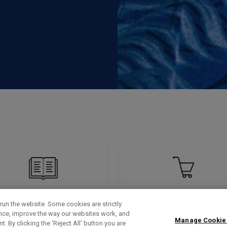
run the website. Some cookies are strictly
ence, improve the way our websites work, and
Manage Cookie
. By clicking the ‘Reject All' button you are