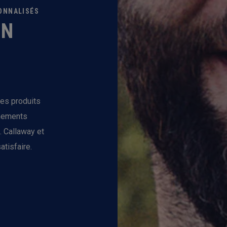
SONNALISÉS
ON
les produits
ènements
. Callaway et
atisfaire.