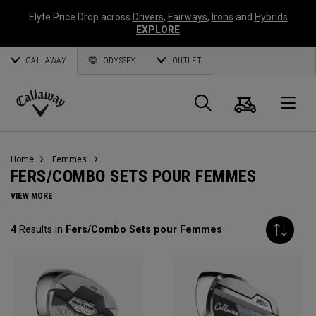
Elyte Price Drop across
Drivers
,
Fairways
,
Irons
and
Hybrids
EXPLORE
CALLAWAY
ODYSSEY
OUTLET
Panier
Recherch
O
Callaway
Golf
Home
Femmes
FERS/COMBO SETS POUR FEMMES
VIEW MORE
4
Results in
Fers/Combo Sets pour Femmes