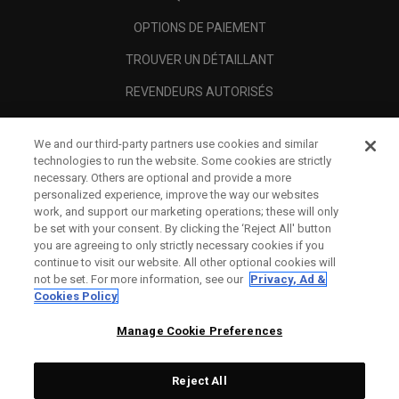
OPTIONS DE PAIEMENT
TROUVER UN DÉTAILLANT
REVENDEURS AUTORISÉS
SCAM AWARENESS
We and our third-party partners use cookies and similar
A PROPOS
technologies to run the website. Some cookies are strictly
necessary. Others are optional and provide a more
MENTIONS LÉGALES
personalized experience, improve the way our websites
work, and support our marketing operations; these will only
be set with your consent. By clicking the ‘Reject All' button
you are agreeing to only strictly necessary cookies if you
continue to visit our website. All other optional cookies will
not be set. For more information, see our
Privacy, Ad &
Cookies Policy
Manage Cookie Preferences
Reject All