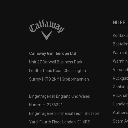
HILFE
Kontakti
Bestells
Warranty
Callaway Golf Europe Ltd
Warnhin
Unit 27 Barwell Business Park
Versand
Leatherhead Road Chessington
Rückgabe
Surrey | KT9 2NY | Großbritannien
Zahlung
Rücknah
Eingetragen in England und Wales
Händler
Nummer: 2756321
Authoris
Eingetragenen Firmensitzes: 1 Blossom
Scam A
Yard, Fourth Floor, London, E1 6RS