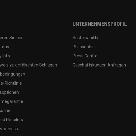
UNTERNEHMENSPROFIL
eren Sie uns
Sustainability
tatus
Philosophie
 Info
Press Centre
weis zu gefälschten Schlägern
Geschäftskunden Anfragen
bedingungen
-Richtlinie
soptionen
megarantie
suche
ed Retailers
wareness