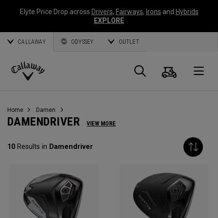
Elyte Price Drop across
Drivers
,
Fairways
,
Irons
and
Hybrids
EXPLORE
CALLAWAY
ODYSSEY
OUTLET
Warenk
Suche
O
Callaway
Golf
Home
Damen
DAMENDRIVER
VIEW MORE
10
Results in
Damendriver