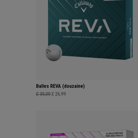
Balles REVA (douzaine)
£ 35,00
£ 26,99