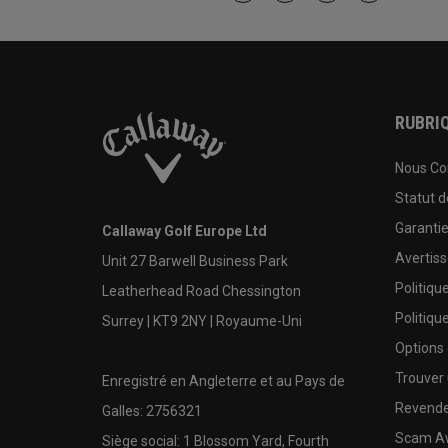
RUBRIQ
Nous Co
Statut 
Garanti
Callaway Golf Europe Ltd
Avertis
Unit 27 Barwell Business Park
Politiqu
Leatherhead Road Chessington
Politiqu
Surrey | KT9 2NY | Royaume-Uni
Options
Trouver 
Enregistré en Angleterre et au Pays de
Revende
Galles: 2756321
Scam A
Siège social: 1 Blossom Yard, Fourth