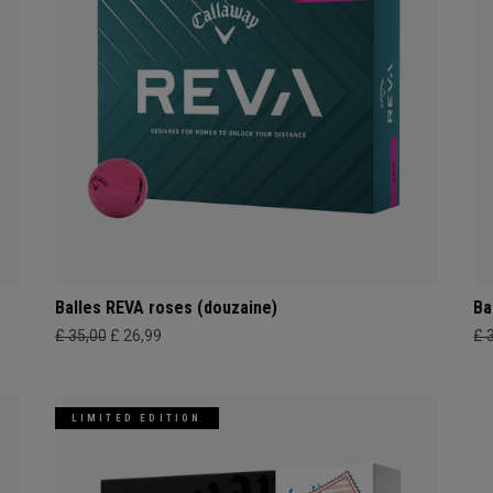
Balles REVA roses (douzaine)
Ba
£ 35,00
£ 26,99
£ 
LIMITED EDITION