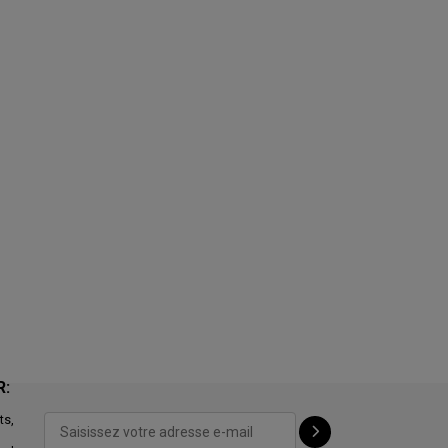
R:
ts,