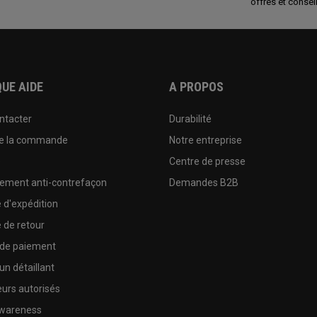
offres et conseil
UE AIDE
A PROPOS
ntacter
Durabilité
de la commande
Notre entreprise
e
Centre de presse
sement anti-contrefaçon
Demandes B2B
e d'expédition
e de retour
 de paiement
un détaillant
urs autorisés
wareness