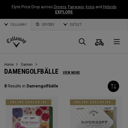
Elyte Price Drop across
Drivers
,
Fairways
,
Irons
and
Hybrids
EXPLORE
CALLAWAY
ODYSSEY
OUTLET
Warenk
Suche
O
Callaway
Golf
Home
Damen
DAMENGOLFBÄLLE
VIEW MORE
8
Results in
Damengolfbälle
ONLINE EXCLUSIVE
ONLINE EXCLUSIVE