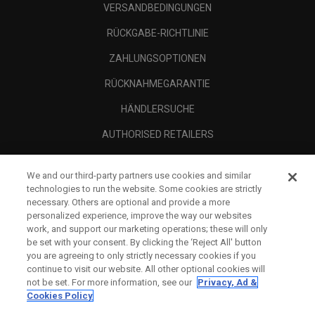
VERSANDBEDINGUNGEN
RÜCKGABE-RICHTLINIE
ZAHLUNGSOPTIONEN
RÜCKNAHMEGARANTIE
HÄNDLERSUCHE
AUTHORISED RETAILERS
SCAM AWARENESS
We and our third-party partners use cookies and similar
UNTERNEHMENSPROFIL
technologies to run the website. Some cookies are strictly
necessary. Others are optional and provide a more
RECHTLICHES-
personalized experience, improve the way our websites
work, and support our marketing operations; these will only
be set with your consent. By clicking the ‘Reject All' button
you are agreeing to only strictly necessary cookies if you
continue to visit our website. All other optional cookies will
not be set. For more information, see our
Privacy, Ad &
Cookies Policy