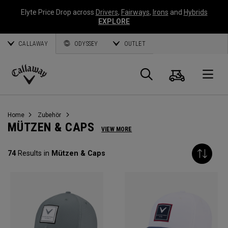
Elyte Price Drop across
Drivers
,
Fairways
,
Irons
and
Hybrids
EXPLORE
CALLAWAY
ODYSSEY
OUTLET
Warenk
Suche
O
Callaway
Golf
Home
Zubehör
MÜTZEN & CAPS
VIEW MORE
74
Results in
Mützen & Caps