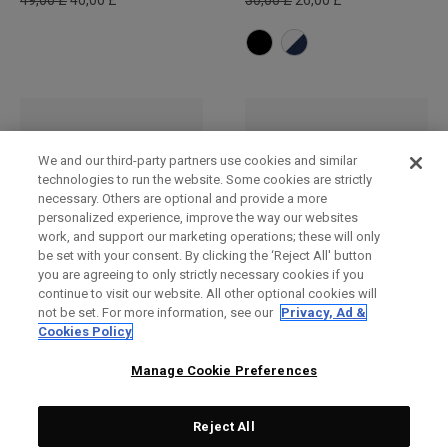
49,00 £
40,00 £
30,00 £
26,00 £
We and our third-party partners use cookies and similar
technologies to run the website. Some cookies are strictly
necessary. Others are optional and provide a more
personalized experience, improve the way our websites
work, and support our marketing operations; these will only
be set with your consent. By clicking the ‘Reject All' button
you are agreeing to only strictly necessary cookies if you
continue to visit our website. All other optional cookies will
Bucket Hat
TA Performance Pro
not be set. For more information, see our
Privacy, Ad &
verstellbare Kappe
30,00 £
26,00 £
Cookies Policy
28,00 £
23,00 £
Manage Cookie Preferences
Reject All