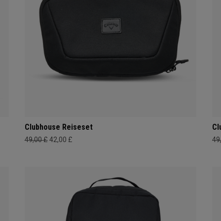
Clubhouse Reiseset
Cl
49,00 £
42,00 £
49