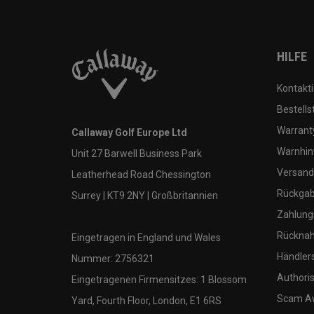
HILFE
Kontakti
Bestells
Warranty
Callaway Golf Europe Ltd
Warnhin
Unit 27 Barwell Business Park
Versand
Leatherhead Road Chessington
Rückgabe
Surrey | KT9 2NY | Großbritannien
Zahlung
Rücknah
Eingetragen in England und Wales
Händler
Nummer: 2756321
Authoris
Eingetragenen Firmensitzes: 1 Blossom
Scam A
Yard, Fourth Floor, London, E1 6RS