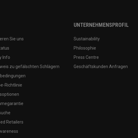
UNTERNEHMENSPROFIL
eren Sie uns
Sustainability
tatus
Philosophie
 Info
Press Centre
weis zu gefälschten Schlägern
Geschäftskunden Anfragen
bedingungen
-Richtlinie
soptionen
megarantie
suche
ed Retailers
wareness