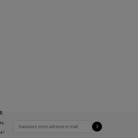
R:
ts,
s !