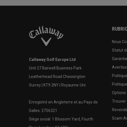
RUBRIQ
Nous Co
Statut 
Garanti
Callaway Golf Europe Ltd
Avertis
Unit 27 Barwell Business Park
Politiqu
Leatherhead Road Chessington
Politiqu
Surrey | KT9 2NY | Royaume-Uni
Options
Trouver 
Enregistré en Angleterre et au Pays de
Revende
Galles: 2756321
Scam A
Siège social: 1 Blossom Yard, Fourth