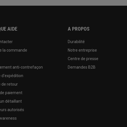
UE AIDE
A PROPOS
ntacter
Durabilité
de la commande
Notre entreprise
e
Centre de presse
sement anti-contrefaçon
Demandes B2B
e d'expédition
e de retour
 de paiement
un détaillant
urs autorisés
wareness