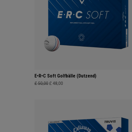
E•R•C Soft Golfbälle (Dutzend)
£ 50,00
£ 48,00