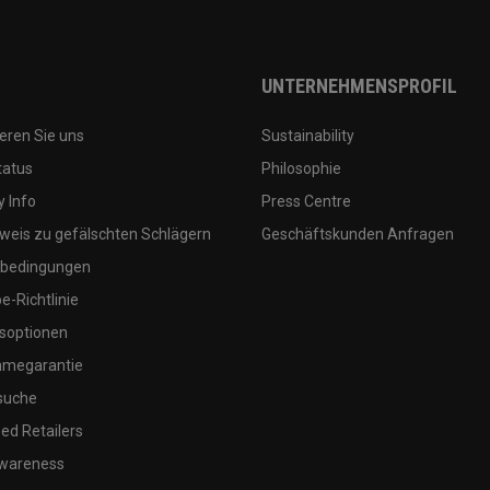
UNTERNEHMENSPROFIL
eren Sie uns
Sustainability
tatus
Philosophie
 Info
Press Centre
weis zu gefälschten Schlägern
Geschäftskunden Anfragen
bedingungen
-Richtlinie
soptionen
megarantie
suche
ed Retailers
wareness