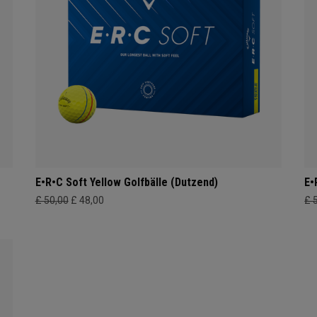
E•R•C Soft Yellow Golfbälle (Dutzend)
E•
£ 50,00
£ 48,00
£ 