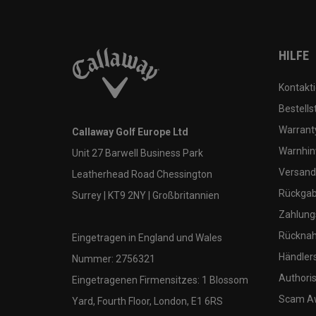
HILFE
Kontakti
Bestells
Warranty
Callaway Golf Europe Ltd
Warnhin
Unit 27 Barwell Business Park
Versand
Leatherhead Road Chessington
Rückgabe
Surrey | KT9 2NY | Großbritannien
Zahlung
Rücknah
Eingetragen in England und Wales
Händler
Nummer: 2756321
Authoris
Eingetragenen Firmensitzes: 1 Blossom
Scam A
Yard, Fourth Floor, London, E1 6RS