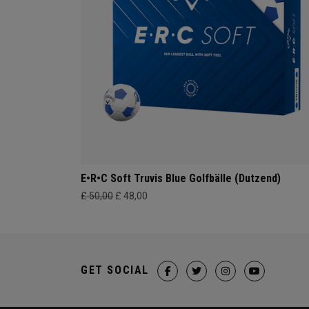
E•R•C Soft Truvis Blue Golfbälle (Dutzend)
£ 50,00
£ 48,00
GET SOCIAL