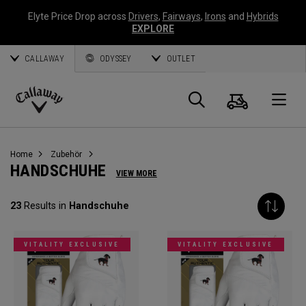
Elyte Price Drop across
Drivers
,
Fairways
,
Irons
and
Hybrids
EXPLORE
CALLAWAY
ODYSSEY
OUTLET
Warenk
Suche
O
Callaway
Golf
Home
Zubehör
HANDSCHUHE
VIEW MORE
23
Results in
Handschuhe
VITALITY EXCLUSIVE
VITALITY EXCLUSIVE