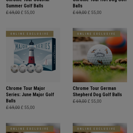
Summer Golf Balls
Balls
£ 69,00
£ 55,00
£ 69,00
£ 55,00
ONLINE EXCLUSIVE
ONLINE EXCLUSIVE
Chrome Tour Major
Chrome Tour German
Series: June Major Golf
Shepherd Dog Golf Balls
Balls
£ 69,00
£ 55,00
£ 69,00
£ 55,00
ONLINE EXCLUSIVE
ONLINE EXCLUSIVE