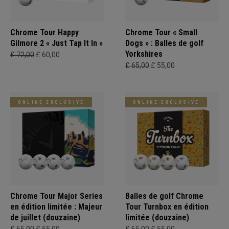
Chrome Tour Happy
Chrome Tour « Small
Gilmore 2 « Just Tap It In »
Dogs » : Balles de golf
Yorkshires
£ 72,00
£ 60,00
£ 65,00
£ 55,00
ONLINE EXCLUSIVE
ONLINE EXCLUSIVE
Chrome Tour Major Series
Balles de golf Chrome
en édition limitée : Majeur
Tour Turnbox en édition
de juillet (douzaine)
limitée (douzaine)