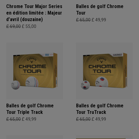
Chrome Tour Major Series
Balles de golf Chrome
en édition limitée : Majeur
Tour
d’avril (douzaine)
£ 65,00
£ 49,99
£ 69,00
£ 55,00
Balles de golf Chrome
Balles de golf Chrome
Tour Triple Track
Tour TruTrack
£ 65,00
£ 49,99
£ 65,00
£ 49,99