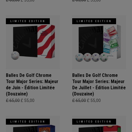
£ 65,00
£ 55,00
£ 65,00
£ 55,00
LIMITED EDITION
LIMITED EDITION
Balles De Golf Chrome
Balles De Golf Chrome
Tour Major Series: Majeur
Tour Major Series: Majeur
de Juin - Édition Limitée
De Juillet - Édition Limitée
(Douzaine)
(Douzaine)
£ 65,00
£ 55,00
£ 65,00
£ 55,00
LIMITED EDITION
LIMITED EDITION