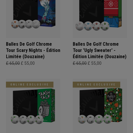
Balles De Golf Chrome
Balles De Golf Chrome
Tour Scary Nights - Édition
Tour 'Ugly Sweater' -
Limitée (Douzaine)
Édition Limitée (Douzaine)
£ 65,00
£ 55,00
£ 65,00
£ 55,00
ONLINE EXCLUSIVE
ONLINE EXCLUSIVE