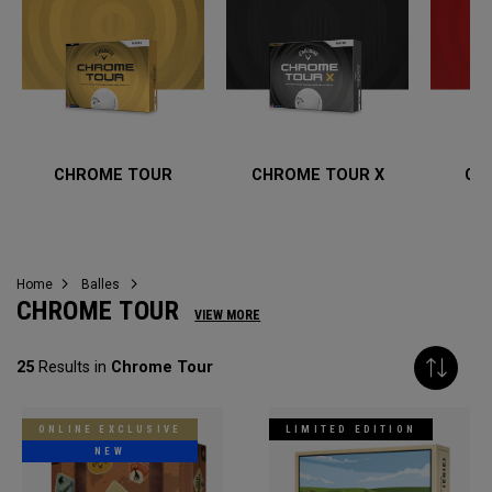
CHROME TOUR
CHROME TOUR X
CH
Home
Balles
CHROME TOUR
VIEW MORE
25
Results in
Chrome Tour
ONLINE EXCLUSIVE
LIMITED EDITION
NEW