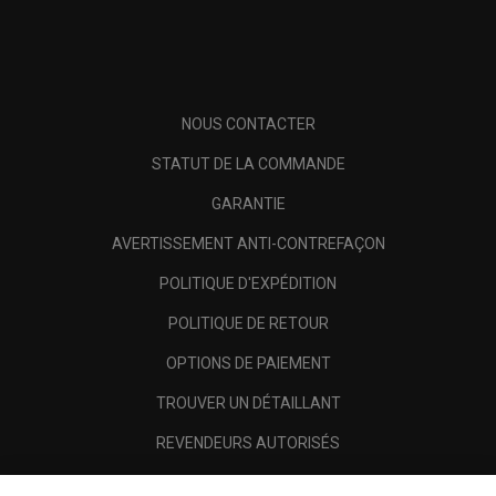
NOUS CONTACTER
STATUT DE LA COMMANDE
GARANTIE
AVERTISSEMENT ANTI-CONTREFAÇON
POLITIQUE D'EXPÉDITION
POLITIQUE DE RETOUR
OPTIONS DE PAIEMENT
TROUVER UN DÉTAILLANT
REVENDEURS AUTORISÉS
SCAM AWARENESS