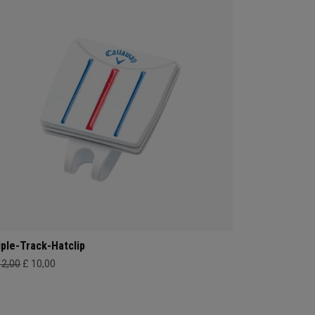
iple-Track-Hatclip
12,00
£ 10,00