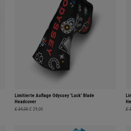
Limitierte Auflage Odyssey 'Luck' Blade
Li
Headcover
He
£ 34,00
£ 29,00
£ 