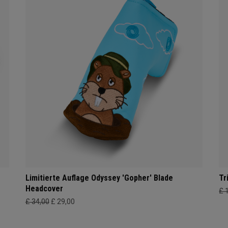
Limitierte Auflage Odyssey 'Gopher' Blade
Tr
Headcover
£ 
£ 34,00
£ 29,00