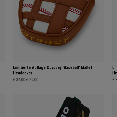
Limitierte Auflage Odyssey 'Baseball' Mallet
Li
Headcover
He
£ 34,00
£ 29,00
£ 