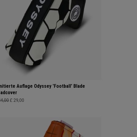
mitierte Auflage Odyssey 'Football' Blade
adcover
34,00
£ 29,00