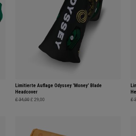
Limitierte Auflage Odyssey 'Money' Blade
Li
Headcover
He
£ 34,00
£ 29,00
£ 