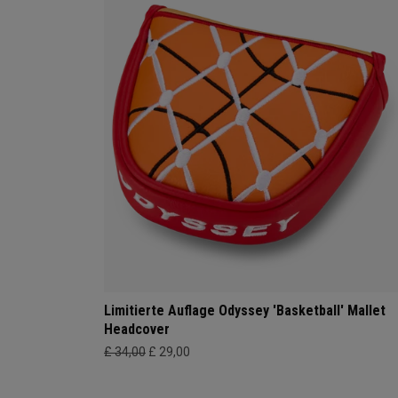
Limitierte Auflage Odyssey 'Basketball' Mallet
Headcover
£ 34,00
£ 29,00