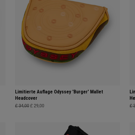
Limitierte Auflage Odyssey 'Burger' Mallet
Li
Headcover
He
£ 34,00
£ 29,00
£ 