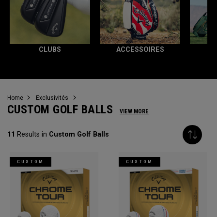
CLUBS
ACCESSOIRES
T
Home
Exclusivités
CUSTOM GOLF BALLS
VIEW MORE
11
Results in
Custom Golf Balls
CUSTOM
CUSTOM