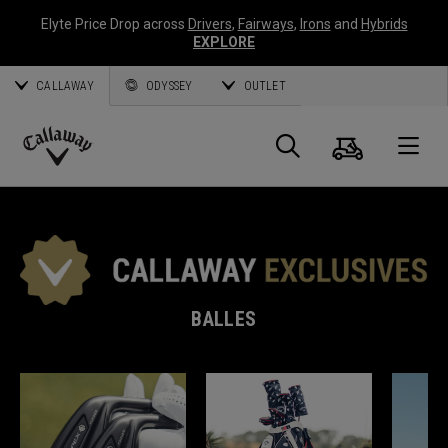
Elyte Price Drop across
Drivers
,
Fairways
,
Irons
and
Hybrids
EXPLORE
CALLAWAY
ODYSSEY
OUTLET
Panier
Recherch
O
Callaway
Golf
BALLES