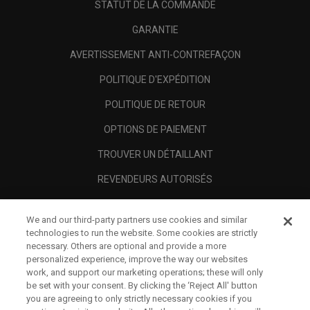
STATUT DE LA COMMANDE
GARANTIE
AVERTISSEMENT ANTI-CONTREFAÇON
POLITIQUE D'EXPÉDITION
POLITIQUE DE RETOUR
OPTIONS DE PAIEMENT
TROUVER UN DÉTAILLANT
REVENDEURS AUTORISÉS
SCAM AWARENESS
We and our third-party partners use cookies and similar
A PROPOS
technologies to run the website. Some cookies are strictly
necessary. Others are optional and provide a more
MENTIONS LÉGALES
personalized experience, improve the way our websites
work, and support our marketing operations; these will only
be set with your consent. By clicking the ‘Reject All' button
you are agreeing to only strictly necessary cookies if you