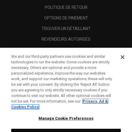
POLITIQUE DE RETOUR
OPTIONS DE PAIEMENT
TROUVER UN DÉTAILLANT
REVENDEURS AUTORISÉS
SCAM AWARENESS
We and our third-party partners use cookies and similar
A PROPOS
technologies to run the website. Some cookies are strictly
necessary. Others are optional and provide a more
MENTIONS LÉGALES
personalized experience, improve the way our websites
work, and support our marketing operations; these will only
be set with your consent. By clicking the ‘Reject All' button
you are agreeing to only strictly necessary cookies if you
continue to visit our website. All other optional cookies will
not be set. For more information, see our
Privacy, Ad &
Cookies Policy
Manage Cookie Preferences