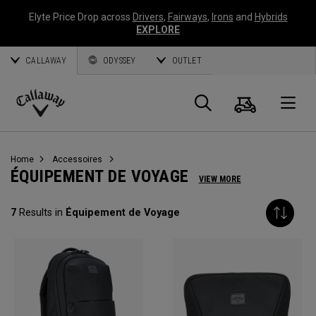
Elyte Price Drop across
Drivers
,
Fairways
,
Irons
and
Hybrids
EXPLORE
CALLAWAY
ODYSSEY
OUTLET
Panier
Recherch
O
Callaway
Golf
Home
Accessoires
ÉQUIPEMENT DE VOYAGE
VIEW MORE
7
Results in
Équipement de Voyage