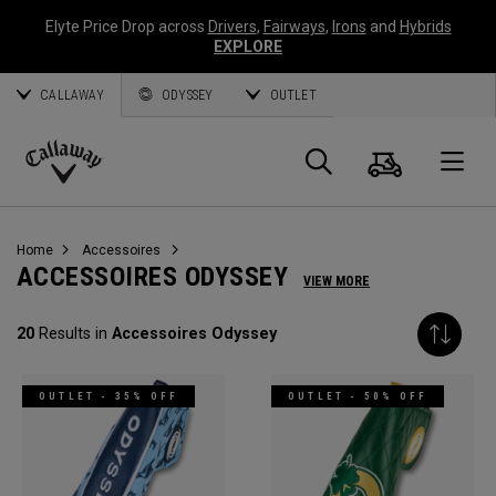
Elyte Price Drop across
Drivers
,
Fairways
,
Irons
and
Hybrids
EXPLORE
CALLAWAY
ODYSSEY
OUTLET
Panier
Recherch
O
Callaway
Golf
Home
Accessoires
ACCESSOIRES ODYSSEY
VIEW MORE
20
Results in
Accessoires Odyssey
OUTLET - 35% OFF
OUTLET - 50% OFF