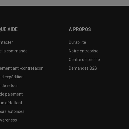
UE AIDE
A PROPOS
ntacter
Durabilité
de la commande
Notre entreprise
e
Centre de presse
sement anti-contrefaçon
Demandes B2B
e d'expédition
e de retour
 de paiement
un détaillant
urs autorisés
wareness