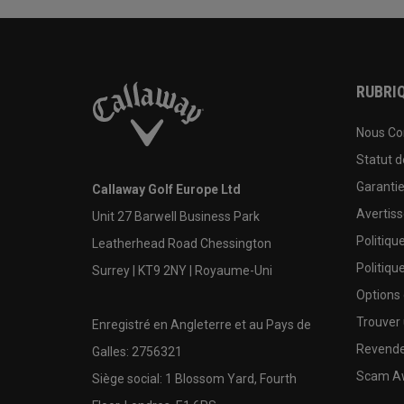
RUBRIQ
Nous Co
Statut 
Garanti
Callaway Golf Europe Ltd
Avertis
Unit 27 Barwell Business Park
Politiqu
Leatherhead Road Chessington
Politiqu
Surrey | KT9 2NY | Royaume-Uni
Options
Trouver 
Enregistré en Angleterre et au Pays de
Revende
Galles: 2756321
Scam A
Siège social: 1 Blossom Yard, Fourth