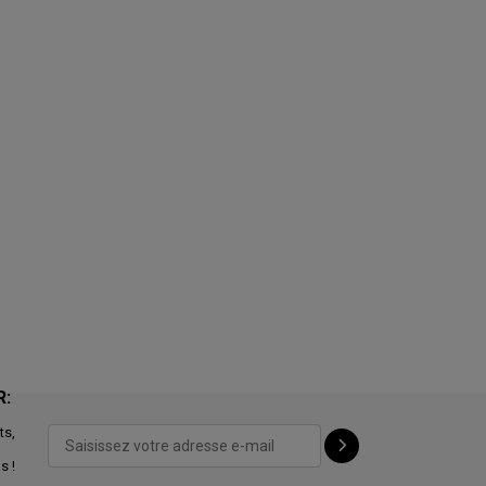
R:
ts,
s !