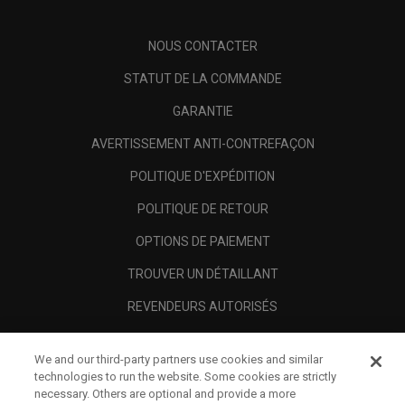
NOUS CONTACTER
STATUT DE LA COMMANDE
GARANTIE
AVERTISSEMENT ANTI-CONTREFAÇON
POLITIQUE D'EXPÉDITION
POLITIQUE DE RETOUR
OPTIONS DE PAIEMENT
TROUVER UN DÉTAILLANT
REVENDEURS AUTORISÉS
SCAM AWARENESS
We and our third-party partners use cookies and similar
A PROPOS
technologies to run the website. Some cookies are strictly
necessary. Others are optional and provide a more
MENTIONS LÉGALES