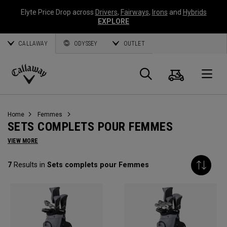
Elyte Price Drop across
Drivers
,
Fairways
,
Irons
and
Hybrids
EXPLORE
CALLAWAY
ODYSSEY
OUTLET
Panier
Recherch
O
Callaway
Golf
Home
Femmes
SETS COMPLETS POUR FEMMES
VIEW MORE
7
Results in
Sets complets pour Femmes