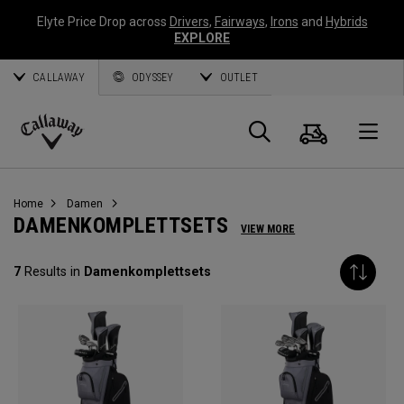
Elyte Price Drop across
Drivers
,
Fairways
,
Irons
and
Hybrids
EXPLORE
CALLAWAY
ODYSSEY
OUTLET
Warenk
Suche
O
Callaway
Golf
Home
Damen
DAMENKOMPLETTSETS
VIEW MORE
7
Results in
Damenkomplettsets