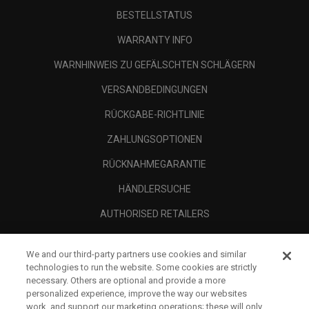
BESTELLSTATUS
WARRANTY INFO
WARNHINWEIS ZU GEFÄLSCHTEN SCHLÄGERN
VERSANDBEDINGUNGEN
RÜCKGABE-RICHTLINIE
ZAHLUNGSOPTIONEN
RÜCKNAHMEGARANTIE
HÄNDLERSUCHE
AUTHORISED RETAILERS
SCAM AWARENESS
We and our third-party partners use cookies and similar
UNTERNEHMENSPROFIL
technologies to run the website. Some cookies are strictly
necessary. Others are optional and provide a more
RECHTLICHES-
personalized experience, improve the way our websites
work, and support our marketing operations; these will only