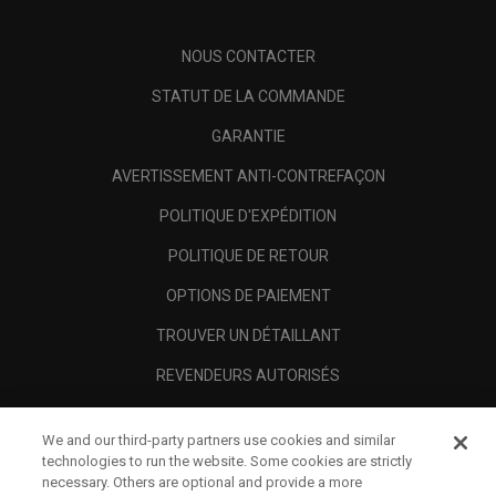
NOUS CONTACTER
STATUT DE LA COMMANDE
GARANTIE
AVERTISSEMENT ANTI-CONTREFAÇON
POLITIQUE D'EXPÉDITION
POLITIQUE DE RETOUR
OPTIONS DE PAIEMENT
TROUVER UN DÉTAILLANT
REVENDEURS AUTORISÉS
SCAM AWARENESS
We and our third-party partners use cookies and similar
A PROPOS
technologies to run the website. Some cookies are strictly
necessary. Others are optional and provide a more
MENTIONS LÉGALES