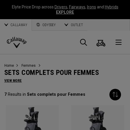
Elyte Price Drop across
Drivers
,
Fairways
,
Irons
and
Hybrids
EXPLORE
CALLAWAY
ODYSSEY
OUTLET
Panier
Recherch
O
Callaway
Golf
Home
Femmes
SETS COMPLETS POUR FEMMES
VIEW MORE
7
Results in
Sets complets pour Femmes