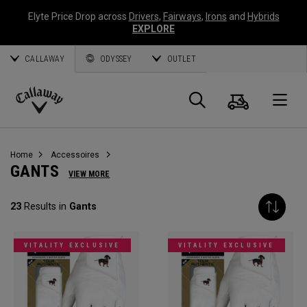
Elyte Price Drop across
Drivers
,
Fairways
,
Irons
and
Hybrids
EXPLORE
CALLAWAY
ODYSSEY
OUTLET
Panier
Recherch
O
Callaway
Golf
Home
Accessoires
GANTS
VIEW MORE
23
Results in
Gants
VITALITY EXCLUSIVE
VITALITY EXCLUSIVE