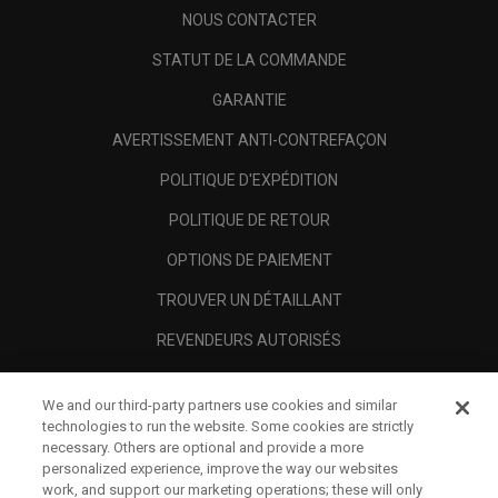
NOUS CONTACTER
STATUT DE LA COMMANDE
GARANTIE
AVERTISSEMENT ANTI-CONTREFAÇON
POLITIQUE D'EXPÉDITION
POLITIQUE DE RETOUR
OPTIONS DE PAIEMENT
TROUVER UN DÉTAILLANT
REVENDEURS AUTORISÉS
SCAM AWARENESS
We and our third-party partners use cookies and similar
A PROPOS
technologies to run the website. Some cookies are strictly
necessary. Others are optional and provide a more
MENTIONS LÉGALES
personalized experience, improve the way our websites
work, and support our marketing operations; these will only