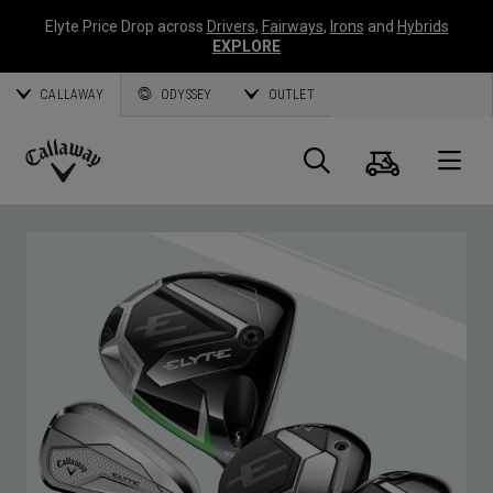
Elyte Price Drop across
Drivers
,
Fairways
,
Irons
and
Hybrids
EXPLORE
CALLAWAY
ODYSSEY
OUTLET
Warenk
Suche
O
Callaway
Golf