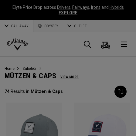
Elyte Price Drop across
Drivers
,
Fairways
,
Irons
and
Hybrids
EXPLORE
CALLAWAY
ODYSSEY
OUTLET
Warenk
Suche
O
Callaway
Golf
Home
Zubehör
MÜTZEN & CAPS
VIEW MORE
74
Results in
Mützen & Caps