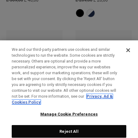
£ 369,00
£ 40,00
£ 269,00
£ 26,00
We and our third-party partners use cookies and similar
technologies to run the website. Some cookies are strictly
necessary. Others are optional and provide a more
personalized experience, improve the way our websites
work, and support our marketing operations; these will only
be set with your consent. By clicking the ‘Reject All' button
you are agreeing to only strictly necessary cookies if you
continue to visit our website. All other optional cookies will
Bucket Hat
TA Performance Pro
not be set. For more information, see our
Privacy, Ad &
verstellbare Kappe
£ 269,00
£ 26,00
Cookies Policy
£ 249,00
£ 23,00
Manage Cookie Preferences
Reject All