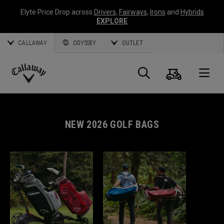
Elyte Price Drop across
Drivers
,
Fairways
,
Irons
and
Hybrids
EXPLORE
CALLAWAY
ODYSSEY
OUTLET
Warenk
Suche
O
Callaway
Golf
NEW 2026 GOLF BAGS