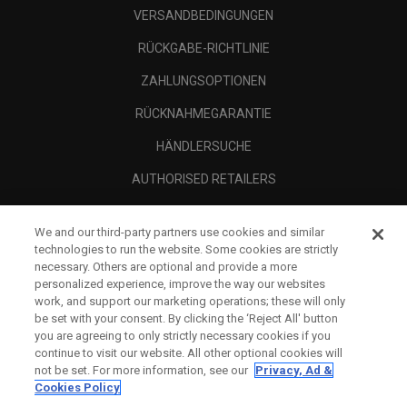
VERSANDBEDINGUNGEN
RÜCKGABE-RICHTLINIE
ZAHLUNGSOPTIONEN
RÜCKNAHMEGARANTIE
HÄNDLERSUCHE
AUTHORISED RETAILERS
SCAM AWARENESS
We and our third-party partners use cookies and similar
UNTERNEHMENSPROFIL
technologies to run the website. Some cookies are strictly
necessary. Others are optional and provide a more
RECHTLICHES-
personalized experience, improve the way our websites
work, and support our marketing operations; these will only
be set with your consent. By clicking the ‘Reject All' button
you are agreeing to only strictly necessary cookies if you
continue to visit our website. All other optional cookies will
not be set. For more information, see our
Privacy, Ad &
Cookies Policy