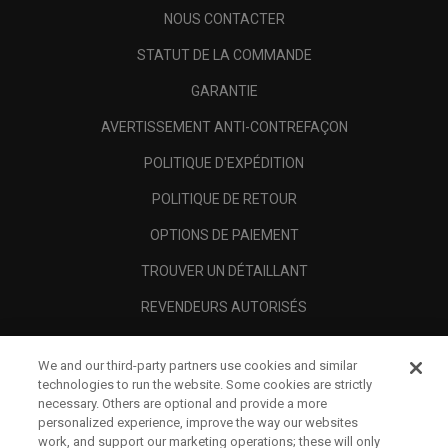
NOUS CONTACTER
STATUT DE LA COMMANDE
GARANTIE
AVERTISSEMENT ANTI-CONTREFAÇON
POLITIQUE D'EXPÉDITION
POLITIQUE DE RETOUR
OPTIONS DE PAIEMENT
TROUVER UN DÉTAILLANT
REVENDEURS AUTORISÉS
SCAM AWARENESS
We and our third-party partners use cookies and similar
A PROPOS
technologies to run the website. Some cookies are strictly
necessary. Others are optional and provide a more
MENTIONS LÉGALES
personalized experience, improve the way our websites
work, and support our marketing operations; these will only