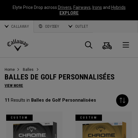
Elyte Price Drop across
Drivers
,
Fairways
,
Irons
and
Hybrids
EXPLORE
CALLAWAY
ODYSSEY
OUTLET
Panier
Recherch
O
Callaway
Golf
Home
Balles
BALLES DE GOLF PERSONNALISÉES
VIEW MORE
11
Results in
Balles de Golf Personnalisées
CUSTOM
CUSTOM