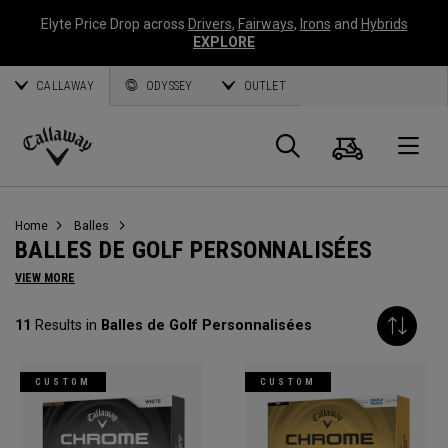
Elyte Price Drop across
Drivers
,
Fairways
,
Irons
and
Hybrids
EXPLORE
CALLAWAY
ODYSSEY
OUTLET
Panier
Recherch
O
Callaway
Golf
Home
Balles
BALLES DE GOLF PERSONNALISÉES
VIEW MORE
11
Results in
Balles de Golf Personnalisées
CUSTOM
CUSTOM