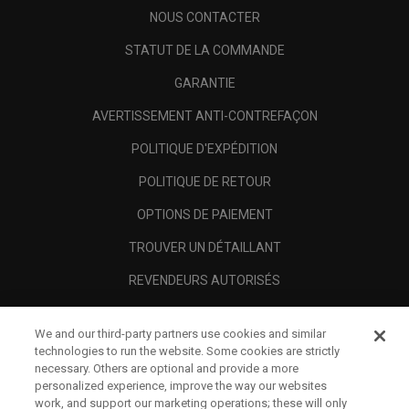
NOUS CONTACTER
STATUT DE LA COMMANDE
GARANTIE
AVERTISSEMENT ANTI-CONTREFAÇON
POLITIQUE D'EXPÉDITION
POLITIQUE DE RETOUR
OPTIONS DE PAIEMENT
TROUVER UN DÉTAILLANT
REVENDEURS AUTORISÉS
SCAM AWARENESS
We and our third-party partners use cookies and similar
A PROPOS
technologies to run the website. Some cookies are strictly
necessary. Others are optional and provide a more
MENTIONS LÉGALES
personalized experience, improve the way our websites
work, and support our marketing operations; these will only