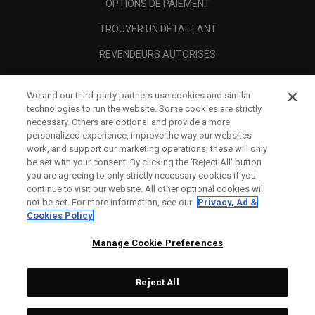
OPTIONS DE PAIEMENT
TROUVER UN DÉTAILLANT
REVENDEURS AUTORISÉS
SCAM AWARENESS
We and our third-party partners use cookies and similar
A PROPOS
technologies to run the website. Some cookies are strictly
necessary. Others are optional and provide a more
MENTIONS LÉGALES
personalized experience, improve the way our websites
work, and support our marketing operations; these will only
be set with your consent. By clicking the ‘Reject All' button
you are agreeing to only strictly necessary cookies if you
continue to visit our website. All other optional cookies will
not be set. For more information, see our
Privacy, Ad &
Cookies Policy
Manage Cookie Preferences
Reject All