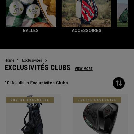
BALLES
ACCESSOIRES
T
Home
Exclusivités
EXCLUSIVITÉS CLUBS
VIEW MORE
10
Results in
Exclusivités Clubs
ONLINE EXCLUSIVE
ONLINE EXCLUSIVE