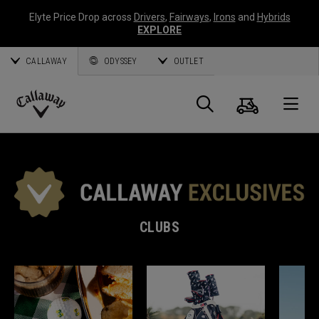
Elyte Price Drop across
Drivers
,
Fairways
,
Irons
and
Hybrids
EXPLORE
CALLAWAY
ODYSSEY
OUTLET
Panier
Recherch
O
Callaway
Golf
CLUBS