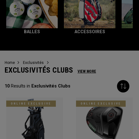
BALLES
ACCESSOIRES
T
Home
Exclusivités
EXCLUSIVITÉS CLUBS
VIEW MORE
10
Results in
Exclusivités Clubs
ONLINE EXCLUSIVE
ONLINE EXCLUSIVE