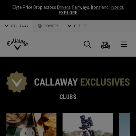
Elyte Price Drop across
Drivers
,
Fairways
,
Irons
and
Hybrids
EXPLORE
CALLAWAY
ODYSSEY
OUTLET
Panier
Recherch
O
Callaway
Golf
CLUBS