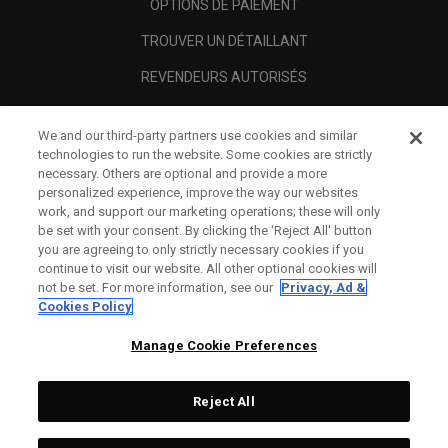
OPTIONS DE PAIEMENT
TROUVER UN DÉTAILLANT
REVENDEURS AUTORISÉS
SCAM AWARENESS
We and our third-party partners use cookies and similar
A PROPOS
technologies to run the website. Some cookies are strictly
necessary. Others are optional and provide a more
MENTIONS LÉGALES
personalized experience, improve the way our websites
work, and support our marketing operations; these will only
be set with your consent. By clicking the ‘Reject All' button
you are agreeing to only strictly necessary cookies if you
continue to visit our website. All other optional cookies will
not be set. For more information, see our
Privacy, Ad &
Cookies Policy
Manage Cookie Preferences
Reject All