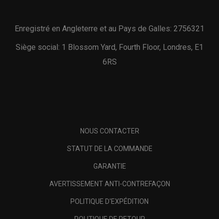
Enregistré en Angleterre et au Pays de Galles: 2756321
Siège social: 1 Blossom Yard, Fourth Floor, Londres, E1
6RS
NOUS CONTACTER
STATUT DE LA COMMANDE
GARANTIE
AVERTISSEMENT ANTI-CONTREFAÇON
POLITIQUE D'EXPÉDITION
POLITIQUE DE RETOUR