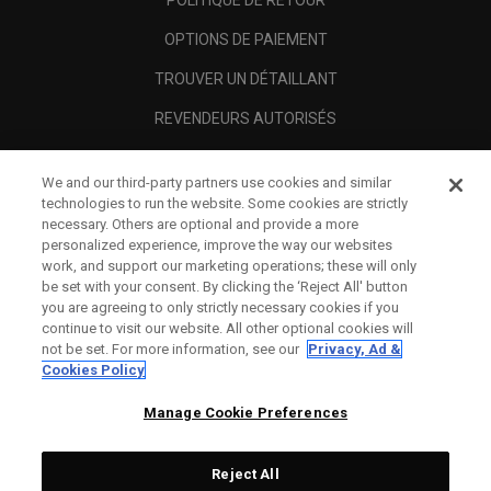
OPTIONS DE PAIEMENT
TROUVER UN DÉTAILLANT
REVENDEURS AUTORISÉS
SCAM AWARENESS
We and our third-party partners use cookies and similar
A PROPOS
technologies to run the website. Some cookies are strictly
necessary. Others are optional and provide a more
MENTIONS LÉGALES
personalized experience, improve the way our websites
work, and support our marketing operations; these will only
be set with your consent. By clicking the ‘Reject All' button
you are agreeing to only strictly necessary cookies if you
continue to visit our website. All other optional cookies will
not be set. For more information, see our
Privacy, Ad &
Cookies Policy
Manage Cookie Preferences
Reject All