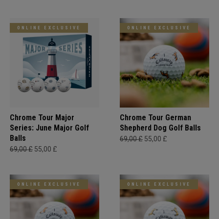
ONLINE EXCLUSIVE
ONLINE EXCLUSIVE
Chrome Tour Major
Chrome Tour German
Series: June Major Golf
Shepherd Dog Golf Balls
Balls
69,00 £
55,00 £
69,00 £
55,00 £
ONLINE EXCLUSIVE
ONLINE EXCLUSIVE