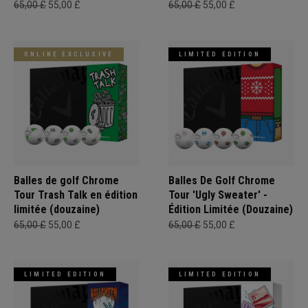
65,00 £
55,00 £
65,00 £
55,00 £
ONLINE EXCLUSIVE
LIMITED EDITION
Balles de golf Chrome
Balles De Golf Chrome
Tour Trash Talk en édition
Tour 'Ugly Sweater' -
limitée (douzaine)
Édition Limitée (Douzaine)
65,00 £
55,00 £
65,00 £
55,00 £
LIMITED EDITION
LIMITED EDITION