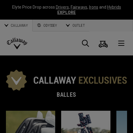
Elyte Price Drop across
Drivers
,
Fairways
,
Irons
and
Hybrids
EXPLORE
CALLAWAY
ODYSSEY
OUTLET
Panier
Recherch
O
Callaway
Golf
BALLES