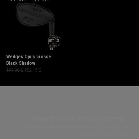
Wedges Opus brossé
Black Shadow
199,00 £
152,15 £
ABONNEZ-VOUS À NOTRE NEWSLETTER:
Rejoignez l'équipe Callaway pour ne rien manquer de nos
produits, offres et conseils !