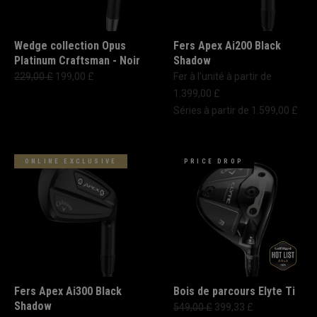
Wedge collection Opus
Fers Apex Ai200 Black
Platinum Craftsman - Noir
Shadow
229,00 £
199,00 £
Fer à l'unité à partir de
1.399,00 £
Séries à partir de 1.599,00 £
ONLINE EXCLUSIVE
PRICE DROP
Fers Apex Ai300 Black
Bois de parcours Elyte Ti
Shadow
549,00 £
399,33 £