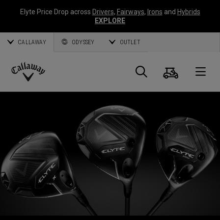
Elyte Price Drop across
Drivers
,
Fairways
,
Irons
and
Hybrids
EXPLORE
CALLAWAY
ODYSSEY
OUTLET
Panier
Recherch
O
Callaway
Golf