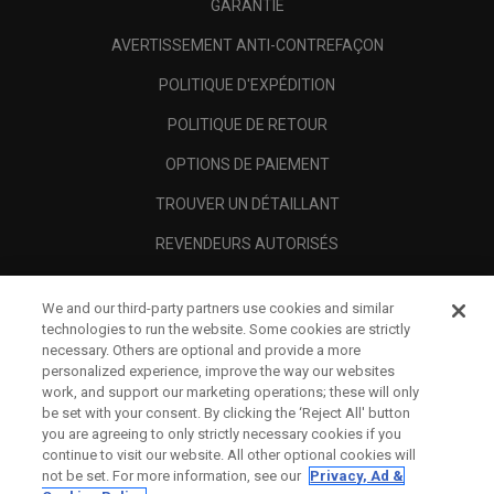
GARANTIE
AVERTISSEMENT ANTI-CONTREFAÇON
POLITIQUE D'EXPÉDITION
POLITIQUE DE RETOUR
OPTIONS DE PAIEMENT
TROUVER UN DÉTAILLANT
REVENDEURS AUTORISÉS
SCAM AWARENESS
We and our third-party partners use cookies and similar
A PROPOS
technologies to run the website. Some cookies are strictly
necessary. Others are optional and provide a more
MENTIONS LÉGALES
personalized experience, improve the way our websites
work, and support our marketing operations; these will only
be set with your consent. By clicking the ‘Reject All' button
you are agreeing to only strictly necessary cookies if you
continue to visit our website. All other optional cookies will
not be set. For more information, see our
Privacy, Ad &