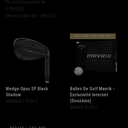
Fer à l'unité à partir de
1.399,00 £
Séries à partir de 1.599,00 £
ONLINE EXCLUSIVE
Wedge Opus SP Black
Balles De Golf Mavrik -
Shadow
Exclusivité Internet
(Douzaine)
199,00 £
179,00 £
35,00 £
26,99 £
OUTLET - 15% OFF