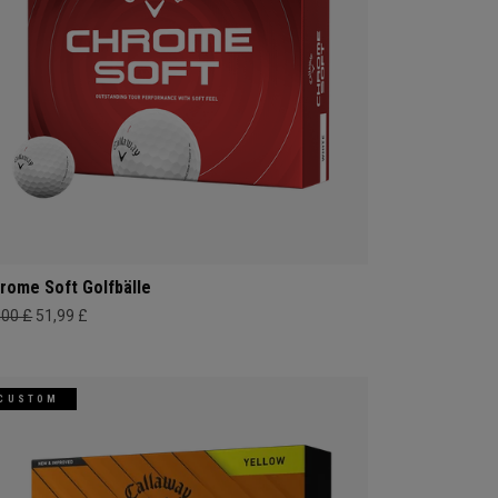
rome Soft Golfbälle
,00 £
51,99 £
CUSTOM