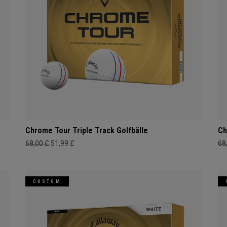
Chrome Tour Triple Track Golfbälle
Ch
68,00 £
51,99 £
68
CUSTOM