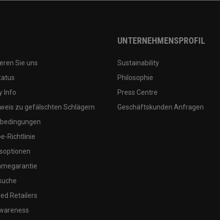
UNTERNEHMENSPROFIL
eren Sie uns
Sustainability
tatus
Philosophie
 Info
Press Centre
weis zu gefälschten Schlägern
Geschäftskunden Anfragen
bedingungen
-Richtlinie
soptionen
megarantie
suche
ed Retailers
wareness