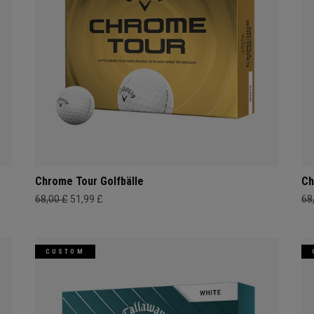
Chrome Tour Golfbälle
Ch
68,00 £
51,99 £
68
CUSTOM