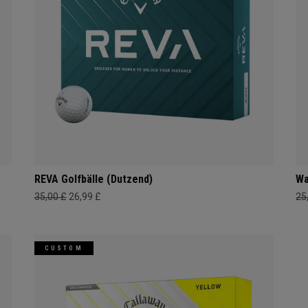
REVA Golfbälle (Dutzend)
Wa
35,00 £
26,99 £
25
CUSTOM