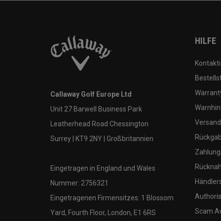
HILFE
Kontakti
Bestells
Warranty
Callaway Golf Europe Ltd
Warnhin
Unit 27 Barwell Business Park
Versand
Leatherhead Road Chessington
Rückgabe
Surrey | KT9 2NY | Großbritannien
Zahlung
Rücknah
Eingetragen in England und Wales
Händler
Nummer: 2756321
Authoris
Eingetragenen Firmensitzes: 1 Blossom
Scam A
Yard, Fourth Floor, London, E1 6RS