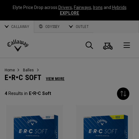
Elyte Price Drop across
Drivers
,
Fairways
,
Irons
and
Hybrids
EXPLORE
CALLAWAY
ODYSSEY
OUTLET
Panier
Recherch
O
Callaway
Golf
Home
Balles
E•R•C SOFT
VIEW MORE
4
Results in
E•R•C Soft