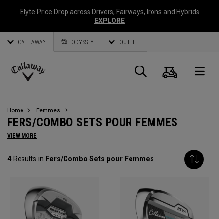
Elyte Price Drop across
Drivers
,
Fairways
,
Irons
and
Hybrids
EXPLORE
CALLAWAY
ODYSSEY
OUTLET
Panier
Recherch
O
Callaway
Golf
Home
Femmes
FERS/COMBO SETS POUR FEMMES
VIEW MORE
4
Results in
Fers/Combo Sets pour Femmes