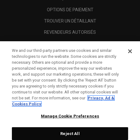
OPTIONS DE PAIEMENT
TROUVER UN DÉTAILLANT
REVENDEURS AUTORISÉS
SCAM AWARENESS
We and our third-party partners use cookies and similar
A PROPOS
technologies to run the website. Some cookies are strictly
necessary. Others are optional and provide a more
MENTIONS LÉGALES
personalized experience, improve the way our websites
work, and support our marketing operations; these will only
be set with your consent. By clicking the ‘Reject All' button
you are agreeing to only strictly necessary cookies if you
continue to visit our website. All other optional cookies will
not be set. For more information, see our
Privacy, Ad &
Cookies Policy
Manage Cookie Preferences
Reject All