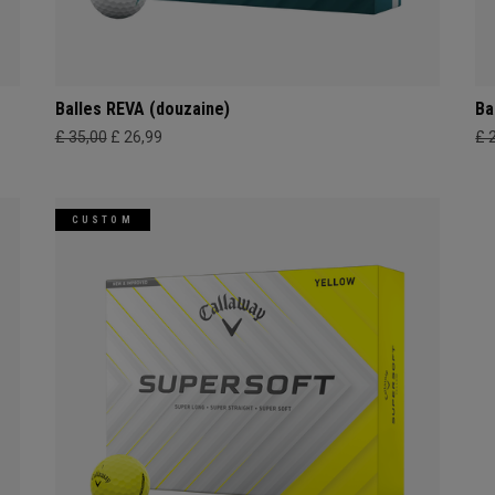
Balles REVA (douzaine)
Ba
£ 35,00
£ 26,99
£ 
CUSTOM