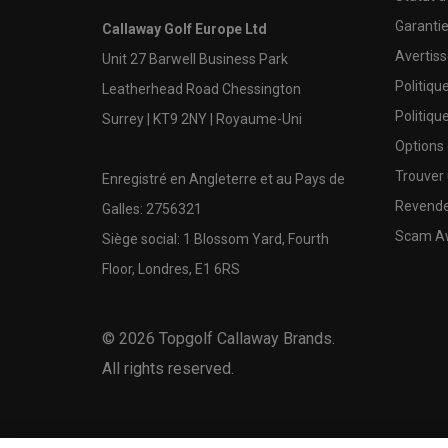
Garanti
Callaway Golf Europe Ltd
Avertis
Unit 27 Barwell Business Park
Politiqu
Leatherhead Road Chessington
Politiqu
Surrey | KT9 2NY | Royaume-Uni
Options
Trouver 
Enregistré en Angleterre et au Pays de
Revende
Galles: 2756321
Scam A
Siège social: 1 Blossom Yard, Fourth
Floor, Londres, E1 6RS
©
2026
Topgolf Callaway Brands.
All rights reserved.