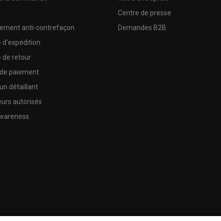
e
Centre de presse
sement anti-contrefaçon
Demandes B2B
e d'expédition
e de retour
 de paiement
un détaillant
urs autorisés
wareness