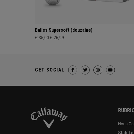
Balles Supersoft (douzaine)
£ 35,00
£ 26,99
GET SOCIAL
RUBRIQ
Nous Co
Statut 