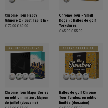
Chrome Tour Happy
Chrome Tour « Small
Gilmore 2 « Just Tap It In »
Dogs » : Balles de golf
Yorkshires
£ 72,00
£ 60,00
£ 65,00
£ 55,00
ONLINE EXCLUSIVE
ONLINE EXCLUSIVE
Chrome Tour Major Series
Balles de golf Chrome
en édition limitée : Majeur
Tour Turnbox en édition
de juillet (douzaine)
limitée (douzaine)