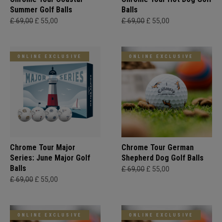
Summer Golf Balls
Balls
£ 69,00
£ 55,00
£ 69,00
£ 55,00
ONLINE EXCLUSIVE
ONLINE EXCLUSIVE
Chrome Tour Major
Chrome Tour German
Series: June Major Golf
Shepherd Dog Golf Balls
Balls
£ 69,00
£ 55,00
£ 69,00
£ 55,00
ONLINE EXCLUSIVE
ONLINE EXCLUSIVE