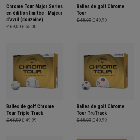
Chrome Tour Major Series
Balles de golf Chrome
en édition limitée : Majeur
Tour
d’avril (douzaine)
£ 65,00
£ 49,99
£ 69,00
£ 55,00
Balles de golf Chrome
Balles de golf Chrome
Tour Triple Track
Tour TruTrack
£ 65,00
£ 49,99
£ 65,00
£ 49,99