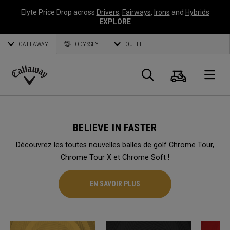
Elyte Price Drop across
Drivers
,
Fairways
,
Irons
and
Hybrids
EXPLORE
CALLAWAY
ODYSSEY
OUTLET
Panier
Recherch
O
Callaway
Golf
BELIEVE IN FASTER
Découvrez les toutes nouvelles balles de golf Chrome Tour,
Chrome Tour X et Chrome Soft !
EN SAVOIR PLUS