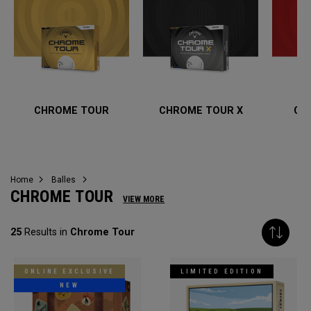
CHROME TOUR
CHROME TOUR X
CH
Home
Balles
CHROME TOUR
VIEW MORE
25
Results in
Chrome Tour
ONLINE EXCLUSIVE
LIMITED EDITION
NEW