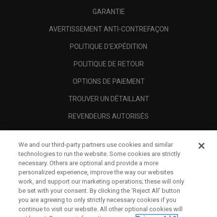
GARANTIE
AVERTISSEMENT ANTI-CONTREFAÇON
POLITIQUE D'EXPÉDITION
POLITIQUE DE RETOUR
OPTIONS DE PAIEMENT
TROUVER UN DÉTAILLANT
REVENDEURS AUTORISÉS
SCAM AWARENESS
We and our third-party partners use cookies and similar
A PROPOS
technologies to run the website. Some cookies are strictly
necessary. Others are optional and provide a more
MENTIONS LÉGALES
personalized experience, improve the way our websites
work, and support our marketing operations; these will only
be set with your consent. By clicking the ‘Reject All' button
you are agreeing to only strictly necessary cookies if you
continue to visit our website. All other optional cookies will