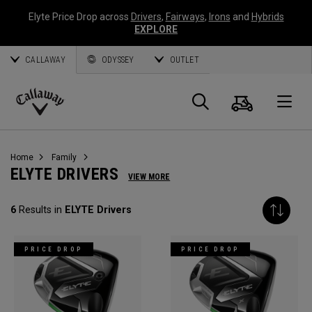
Elyte Price Drop across
Drivers
,
Fairways
,
Irons
and
Hybrids
EXPLORE
CALLAWAY
ODYSSEY
OUTLET
Panier
Recherch
O
Callaway
Golf
Home
Family
ELYTE DRIVERS
VIEW MORE
6
Results in
ELYTE Drivers
PRICE DROP
PRICE DROP