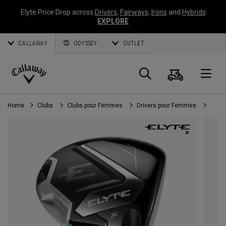
Elyte Price Drop across
Drivers
,
Fairways
,
Irons
and
Hybrids
EXPLORE
CALLAWAY
ODYSSEY
OUTLET
Panier
Recherch
O
Callaway
Golf
Home
Clubs
Clubs pour Femmes
Drivers pour Femmes