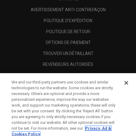
AVERTISSEMENT ANTI-CONTREFAÇON
POLITIQUE D'EXPÉDITION
POLITIQUE DE RETOUR
OPTIONS DE PAIEMENT
TROUVER UN DÉTAILLANT
REVENDEURS AUTORISÉS
SCAM AWARENESS
We and our third-party partners use cookies and similar
A PROPOS
technologies to run the website. Some cookies are strictly
necessary. Others are optional and provide a more
MENTIONS LÉGALES
personalized experience, improve the way our websites
work, and support our marketing operations; these will only
be set with your consent. By clicking the ‘Reject All' button
you are agreeing to only strictly necessary cookies if you
continue to visit our website. All other optional cookies will
not be set. For more information, see our
Privacy, Ad &
Cookies Policy