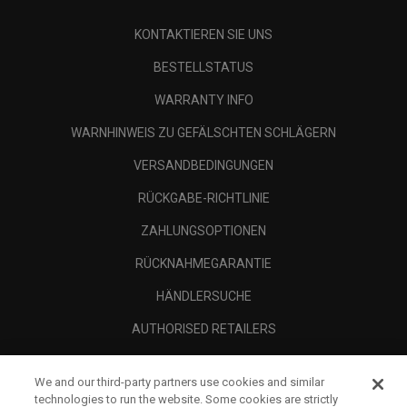
KONTAKTIEREN SIE UNS
BESTELLSTATUS
WARRANTY INFO
WARNHINWEIS ZU GEFÄLSCHTEN SCHLÄGERN
VERSANDBEDINGUNGEN
RÜCKGABE-RICHTLINIE
ZAHLUNGSOPTIONEN
RÜCKNAHMEGARANTIE
HÄNDLERSUCHE
AUTHORISED RETAILERS
SCAM AWARENESS
We and our third-party partners use cookies and similar
UNTERNEHMENSPROFIL
technologies to run the website. Some cookies are strictly