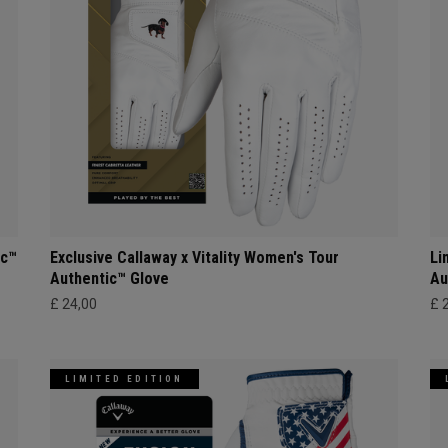
ic™
Exclusive Callaway x Vitality Women's Tour
Li
Authentic™ Glove
Au
£ 24,00
£ 
LIMITED EDITION