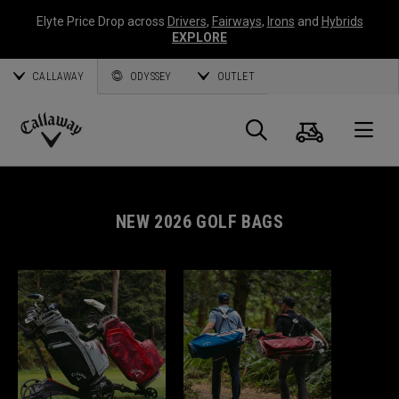
Elyte Price Drop across
Drivers
,
Fairways
,
Irons
and
Hybrids
EXPLORE
CALLAWAY
ODYSSEY
OUTLET
Warenk
Suche
O
Callaway
Golf
NEW 2026 GOLF BAGS