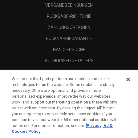
VERSANDBEDINGUNGEN
RÜCKGABE-RICHTLINIE
ZAHLUNGSOPTIONEN
RÜCKNAHMEGARANTIE
HÄNDLERSUCHE
AUTHORISED RETAILERS
SCAM AWARENESS
We and our third-party partners use cookies and similar
UNTERNEHMENSPROFIL
technologies to run the website. Some cookies are strictly
necessary. Others are optional and provide a more
RECHTLICHES-
personalized experience, improve the way our websites
work, and support our marketing operations; these will only
be set with your consent. By clicking the ‘Reject All' button
you are agreeing to only strictly necessary cookies if you
continue to visit our website. All other optional cookies will
not be set. For more information, see our
Privacy, Ad &
Cookies Policy