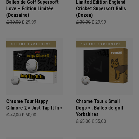
Balles de Golf Supersoft
Limited Edition England
Love – Édition Limitée
Cricket Supersoft Balls
(Douzaine)
(Dozen)
£ 39,00
£ 29,99
£ 39,00
£ 29,99
ONLINE EXCLUSIVE
ONLINE EXCLUSIVE
Chrome Tour Happy
Chrome Tour « Small
Gilmore 2 « Just Tap It In »
Dogs » : Balles de golf
Yorkshires
£ 72,00
£ 60,00
£ 65,00
£ 55,00