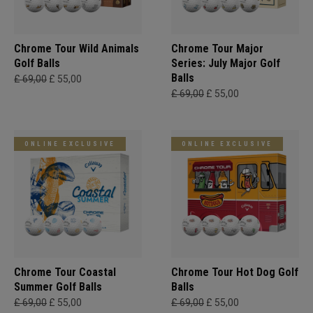
Chrome Tour Wild Animals
Chrome Tour Major
Golf Balls
Series: July Major Golf
Balls
£ 69,00
£ 55,00
£ 69,00
£ 55,00
ONLINE EXCLUSIVE
ONLINE EXCLUSIVE
Chrome Tour Coastal
Chrome Tour Hot Dog Golf
Summer Golf Balls
Balls
£ 69,00
£ 55,00
£ 69,00
£ 55,00