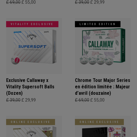
£ 69,00
£ 55,00
£ 39,00
£ 29,99
VITALITY EXCLUSIVE
LIMITED EDITION
Exclusive Callaway x
Chrome Tour Major Series
Vitality Supersoft Balls
en édition limitée : Majeur
(Dozen)
d’avril (douzaine)
£ 39,00
£ 29,99
£ 69,00
£ 55,00
ONLINE EXCLUSIVE
ONLINE EXCLUSIVE