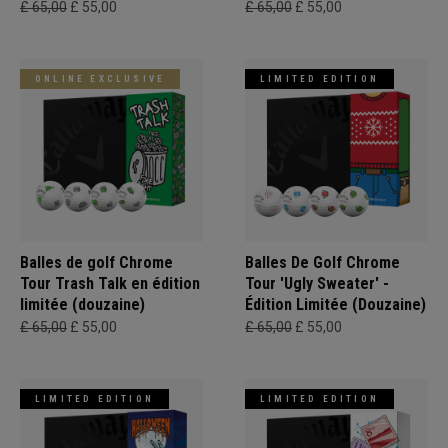
£ 65,00
£ 55,00
£ 65,00
£ 55,00
ONLINE EXCLUSIVE
LIMITED EDITION
Balles de golf Chrome
Balles De Golf Chrome
Tour Trash Talk en édition
Tour 'Ugly Sweater' -
limitée (douzaine)
Édition Limitée (Douzaine)
£ 65,00
£ 55,00
£ 65,00
£ 55,00
LIMITED EDITION
LIMITED EDITION