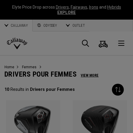
Elyte Price Drop across
Drivers
,
Fairways
,
Irons
and
Hybrids
EXPLORE
CALLAWAY
ODYSSEY
OUTLET
Panier
Recherch
O
Callaway
Golf
Home
Femmes
DRIVERS POUR FEMMES
VIEW MORE
10
Results in
Drivers pour Femmes