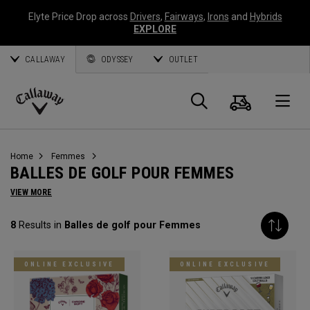
Elyte Price Drop across
Drivers
,
Fairways
,
Irons
and
Hybrids
EXPLORE
CALLAWAY
ODYSSEY
OUTLET
Panier
Recherch
O
Callaway
Golf
Home
Femmes
BALLES DE GOLF POUR FEMMES
VIEW MORE
8
Results in
Balles de golf pour Femmes
ONLINE EXCLUSIVE
ONLINE EXCLUSIVE