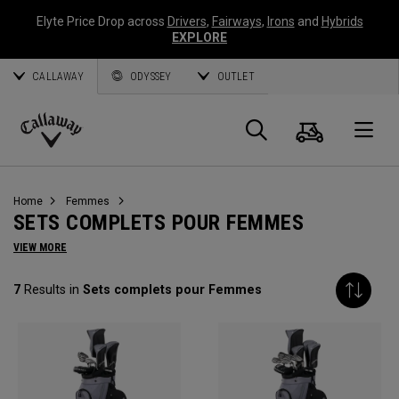
Elyte Price Drop across
Drivers
,
Fairways
,
Irons
and
Hybrids
EXPLORE
CALLAWAY
ODYSSEY
OUTLET
Panier
Recherch
O
Callaway
Golf
Home
Femmes
SETS COMPLETS POUR FEMMES
VIEW MORE
7
Results in
Sets complets pour Femmes