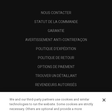
NOUS CONTACTER
STATUT DE LA COMMANDE
GARANTIE
AVERTISSEMENT ANTI-CONTREFAÇON
POLITIQUE D'EXPÉDITION
POLITIQUE DE RETOUR
OPTIONS DE PAIEMENT
TROUVER UN DÉTAILLANT
REVENDEURS AUTORISÉS
SCAM AWARENESS
We and our third-party partners use cookies and similar
A PROPOS
technologies to run the website. Some cookies are strictly
necessary. Others are optional and provide a more
MENTIONS LÉGALES