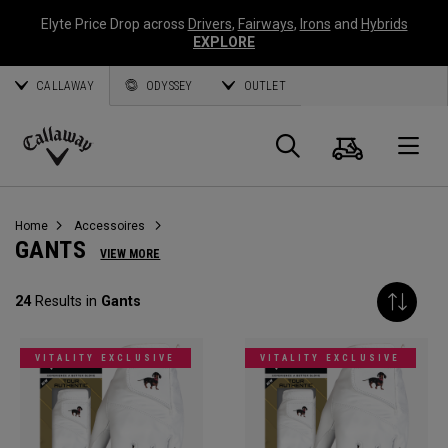
Elyte Price Drop across
Drivers
,
Fairways
,
Irons
and
Hybrids
EXPLORE
CALLAWAY
ODYSSEY
OUTLET
Panier
Recherch
O
Callaway
Golf
Home
Accessoires
GANTS
VIEW MORE
24
Results in
Gants
VITALITY EXCLUSIVE
VITALITY EXCLUSIVE